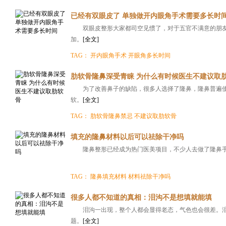
已经有双眼皮了 单独做开内眼角手术需要多长时
双眼皮整形大家都司空见惯了，对于五官不满意的朋
加。
[全文]
TAG：
开内眼角手术
开眼角多长时间
肋软骨隆鼻深受青睐 为什么有时候医生不建议取
为了改善鼻子的缺陷，很多人选择了隆鼻，隆鼻普遍
软。
[全文]
TAG：
肋软骨隆鼻禁忌
不建议取肋软骨
填充的隆鼻材料以后可以祛除干净吗
隆鼻整形已经成为热门医美项目，不少人去做了隆鼻
TAG：
隆鼻填充材料
材料祛除干净吗
很多人都不知道的真相：泪沟不是想填就能填
泪沟一出现，整个人都会显得老态，气色也会很差。
题。
[全文]