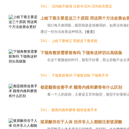
TAG：
泪沟能不能填
注射丰泪沟
泪沟填充禁忌
上睑下垂主要是这三个原因 用这两个方法改善会
我们每天都用眼，眼部肌肤是很脆弱的，如果没有做
通过一些办法改善这种情况。
[全文]
TAG：
上睑下垂矫正
双眼皮下垂原因
下颌角整形需要留角吗 下颌角这样切出高级脸
在这个看颜值的时代，脸型不好看，那么容貌不会太
TAG：
下颌角留角吗
下颌角切除
下颌角手术
都是颧骨改善手术 颧骨内推和磨骨有什么区别
看一个人的面相，主要是五官和脸型，脸型不好看那
TAG：
颧骨内推和磨骨
颧骨改善手术
玻尿酸存在于人体 但并非人人都能注射玻尿酸