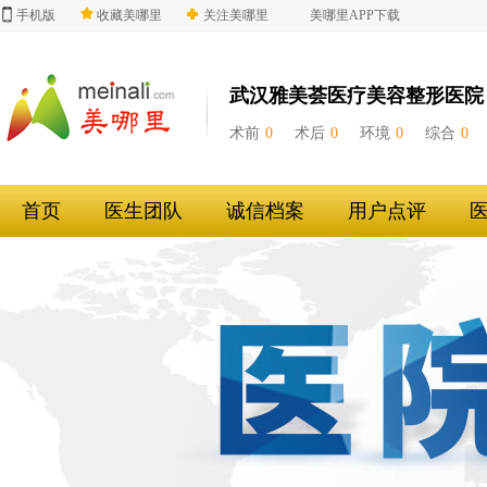
手机版
收藏美哪里
关注美哪里
美哪里APP下载
武汉雅美荟医疗美容整形医院
术前
0
术后
0
环境
0
综合
0
首页
医生团队
诚信档案
用户点评