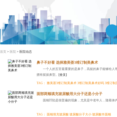
首页
>
医院
>
医院动态
鼻子不好看 选择雅美荟3维订制美鼻术
一个人的五官最重要的是鼻子，高挺的鼻子能够给人
拥有挺拔鼻型。
[全文]
TAG：
雅美荟3维订制美鼻术
3维订制美鼻术好吗
3维订制
面部两颊填充玻尿酸用大分子还是小分子
面颊凹陷是很普遍的现象，尤其是中老年人，随着体
TAG：
面颊填充玻尿酸
玻尿酸分子大小
玻尿酸丰面颊